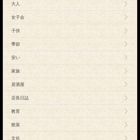
大人
女子会
子供
季節
安い
家族
居酒屋
店長日誌
教育
散策
文化