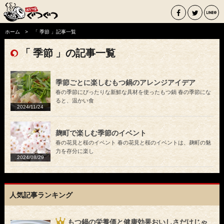
ホーム
「 季節 」記事一覧
「 季節 」の記事一覧
季節ごとに楽しむもつ鍋のアレンジアイデア
春の季節にぴったりな新鮮な具材を使ったもつ鍋 春の季節にな
ると、温かい食
2024/11/24
麹町で楽しむ季節のイベント
春の花見と桜のイベント 春の花見と桜のイベントは、麹町の魅
力を存分に楽し
2024/08/29
人気記事ランキング
もつ鍋の栄養価と健康効果おいしさだけじゃ