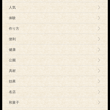
人気
体験
作り方
便利
健康
公園
具材
効果
名店
和菓子