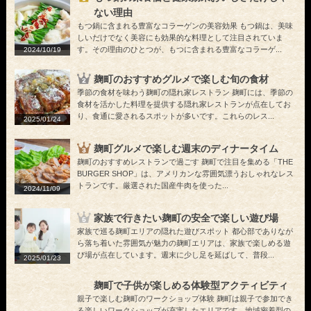
ない理由
もつ鍋に含まれる豊富なコラーゲンの美容効果 もつ鍋は、美味
しいだけでなく美容にも効果的な料理として注目されていま
す。その理由のひとつが、もつに含まれる豊富なコラーゲ...
2024/10/19
麹町のおすすめグルメで楽しむ旬の食材
季節の食材を味わう麹町の隠れ家レストラン 麹町には、季節の
食材を活かした料理を提供する隠れ家レストランが点在してお
り、食通に愛されるスポットが多いです。これらのレス...
2025/01/24
麹町グルメで楽しむ週末のディナータイム
麹町のおすすめレストランで過ごす 麹町で注目を集める「THE
BURGER SHOP」は、アメリカンな雰囲気漂うおしゃれなレス
トランです。厳選された国産牛肉を使った...
2024/11/09
家族で行きたい麹町の安全で楽しい遊び場
家族で巡る麹町エリアの隠れた遊びスポット 都心部でありなが
ら落ち着いた雰囲気が魅力の麹町エリアは、家族で楽しめる遊
び場が点在しています。週末に少し足を延ばして、普段...
2025/01/23
麹町で子供が楽しめる体験型アクティビティ
親子で楽しむ麹町のワークショップ体験 麹町は親子で参加でき
る楽しいワークショップが充実したエリアです。地域密着型の