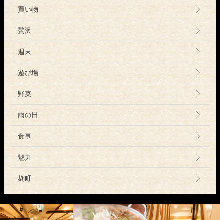
買い物
贅沢
週末
遊び場
野菜
雨の日
食事
魅力
麹町