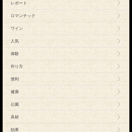
レポート
ロマンチック
ワイン
人気
体験
作り方
便利
健康
公園
具材
効果