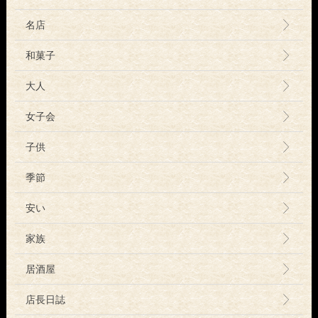
名店
和菓子
大人
女子会
子供
季節
安い
家族
居酒屋
店長日誌