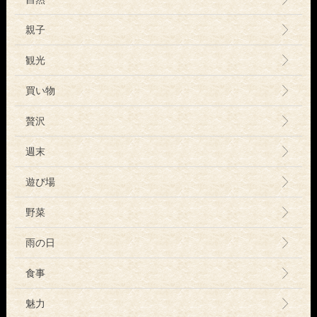
親子
観光
買い物
贅沢
週末
遊び場
野菜
雨の日
食事
魅力