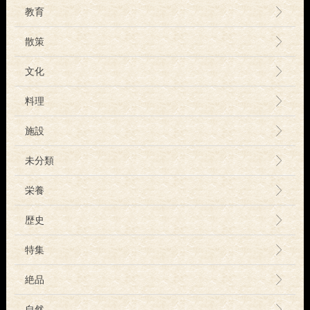
教育
散策
文化
料理
施設
未分類
栄養
歴史
特集
絶品
自然