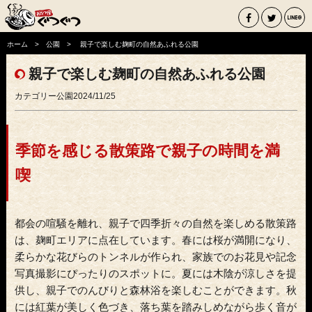
ホーム
公園
親子で楽しむ麹町の自然あふれる公園
親子で楽しむ麹町の自然あふれる公園
カテゴリー
公園
2024/11/25
季節を感じる散策路で親子の時間を満
喫
都会の喧騒を離れ、親子で四季折々の自然を楽しめる散策路
は、麹町エリアに点在しています。春には桜が満開になり、
柔らかな花びらのトンネルが作られ、家族でのお花見や記念
写真撮影にぴったりのスポットに。夏には木陰が涼しさを提
供し、親子でのんびりと森林浴を楽しむことができます。秋
には紅葉が美しく色づき、落ち葉を踏みしめながら歩く音が