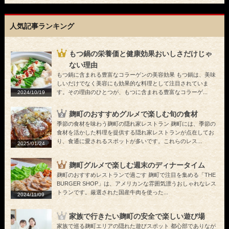
人気記事ランキング
もつ鍋の栄養価と健康効果おいしさだけじゃ
ない理由
もつ鍋に含まれる豊富なコラーゲンの美容効果 もつ鍋は、美味
しいだけでなく美容にも効果的な料理として注目されていま
す。その理由のひとつが、もつに含まれる豊富なコラーゲ...
2024/10/19
麹町のおすすめグルメで楽しむ旬の食材
季節の食材を味わう麹町の隠れ家レストラン 麹町には、季節の
食材を活かした料理を提供する隠れ家レストランが点在してお
り、食通に愛されるスポットが多いです。これらのレス...
2025/01/24
麹町グルメで楽しむ週末のディナータイム
麹町のおすすめレストランで過ごす 麹町で注目を集める「THE
BURGER SHOP」は、アメリカンな雰囲気漂うおしゃれなレス
トランです。厳選された国産牛肉を使った...
2024/11/09
家族で行きたい麹町の安全で楽しい遊び場
家族で巡る麹町エリアの隠れた遊びスポット 都心部でありなが