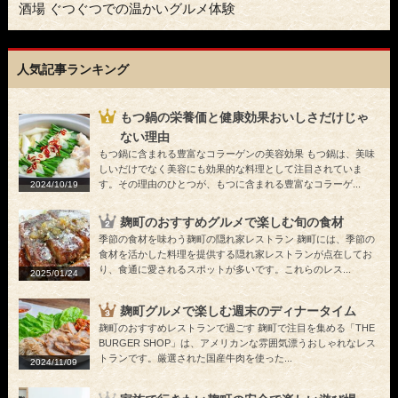
酒場 ぐつぐつでの温かいグルメ体験
人気記事ランキング
もつ鍋の栄養価と健康効果おいしさだけじゃ
ない理由
もつ鍋に含まれる豊富なコラーゲンの美容効果 もつ鍋は、美味
しいだけでなく美容にも効果的な料理として注目されていま
す。その理由のひとつが、もつに含まれる豊富なコラーゲ...
2024/10/19
麹町のおすすめグルメで楽しむ旬の食材
季節の食材を味わう麹町の隠れ家レストラン 麹町には、季節の
食材を活かした料理を提供する隠れ家レストランが点在してお
り、食通に愛されるスポットが多いです。これらのレス...
2025/01/24
麹町グルメで楽しむ週末のディナータイム
麹町のおすすめレストランで過ごす 麹町で注目を集める「THE
BURGER SHOP」は、アメリカンな雰囲気漂うおしゃれなレス
トランです。厳選された国産牛肉を使った...
2024/11/09