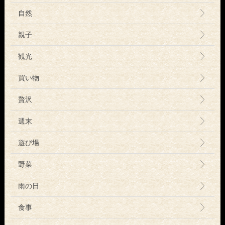
自然
親子
観光
買い物
贅沢
週末
遊び場
野菜
雨の日
食事