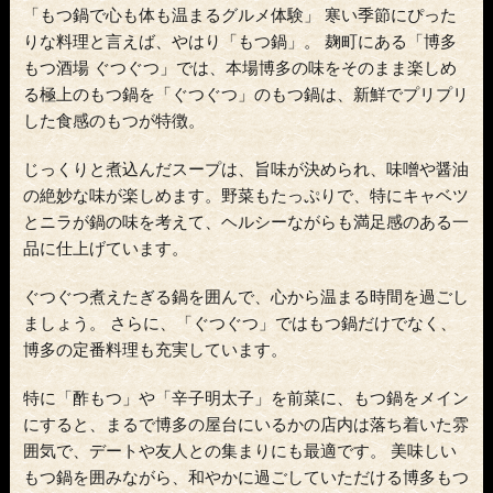
「もつ鍋で心も体も温まるグルメ体験」 寒い季節にぴった
りな料理と言えば、やはり「もつ鍋」。 麹町にある「博多
もつ酒場 ぐつぐつ」では、本場博多の味をそのまま楽しめ
る極上のもつ鍋を「ぐつぐつ」のもつ鍋は、新鮮でプリプリ
した食感のもつが特徴。
じっくりと煮込んだスープは、旨味が決められ、味噌や醤油
の絶妙な味が楽しめます。野菜もたっぷりで、特にキャベツ
とニラが鍋の味を考えて、ヘルシーながらも満足感のある一
品に仕上げています。
ぐつぐつ煮えたぎる鍋を囲んで、心から温まる時間を過ごし
ましょう。 さらに、「ぐつぐつ」ではもつ鍋だけでなく、
博多の定番料理も充実しています。
特に「酢もつ」や「辛子明太子」を前菜に、もつ鍋をメイン
にすると、まるで博多の屋台にいるかの店内は落ち着いた雰
囲気で、デートや友人との集まりにも最適です。 美味しい
もつ鍋を囲みながら、和やかに過ごしていただける博多もつ