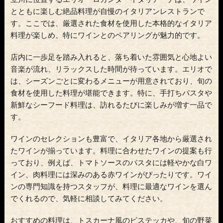
とともに楽しむ絶品料理が自慢のイタリアンレストランで
す。ここでは、厳選された食材を使用した本格的なイタリア
料理が楽しめ、特にワインとのペアリングが魅力的です。
店内に一歩足を踏み入れると、落ち着いた雰囲気と心地よい
音楽が流れ、リラックスした時間が待っています。エリオで
は、シーズンごとに変わるメニューが用意されており、旬の
食材を使用した料理が堪能できます。特に、手打ちパスタや
新鮮なシーフード料理は、訪れるたびに楽しみが増す一品で
す。
ワインのセレクションも豊富で、イタリア各地から厳選され
たワインが揃っています。料理に合わせたワインの提案も行
っており、例えば、トマトソースのパスタには軽やかな白ワ
イン、肉料理には深みのある赤ワインがぴったりです。ワイ
ンの専門知識を持つスタッフが、料理に最適なワインを選ん
でくれるので、気軽に相談してみてください。
おすすめの料理は、トスカーナ風のビステッカや、旬の野菜