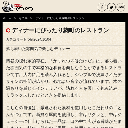
ホーム
もつ鍋
ディナーにぴったり麹町のレストラン
ディナーにぴったり麹町のレストラン
カテゴリー
もつ鍋
2024/10/04
落ち着いた雰囲気で楽しむディナー
四谷の隠れ家的存在、「かつれつ四谷たけだ」は、落ち着い
た雰囲気の中で本格的な和食を楽しむことができるレストラ
ンです。店内に足を踏み入れると、シンプルで洗練されたデ
ザインの空間が広がり、心地よい音楽が流れています。木の
温もりを感じるインテリアが、訪れる人を優しく包み込み、
リラックスしたひとときを提供します。
こちらの自慢は、厳選された素材を使用したこだわりの「と
んかつ」です。新鮮な豚肉を使用し、衣はサクッと、中はジ
ューシーに仕上げられた一品は、口の中で広がる旨味がたま