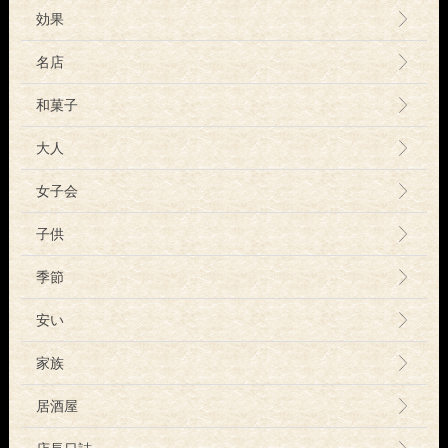
効果
名店
和菓子
大人
女子会
子供
季節
安い
家族
居酒屋