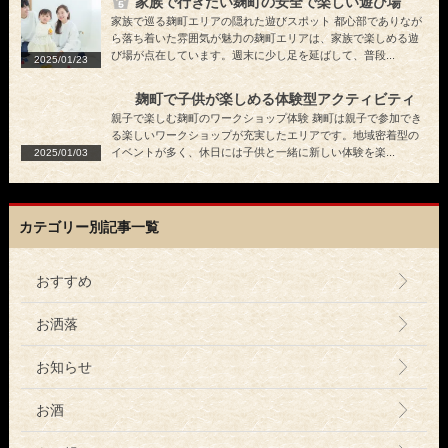
家族で行きたい麹町の安全で楽しい遊び場
家族で巡る麹町エリアの隠れた遊びスポット 都心部でありなが
ら落ち着いた雰囲気が魅力の麹町エリアは、家族で楽しめる遊
び場が点在しています。週末に少し足を延ばして、普段...
2025/01/23
麹町で子供が楽しめる体験型アクティビティ
親子で楽しむ麹町のワークショップ体験 麹町は親子で参加でき
る楽しいワークショップが充実したエリアです。地域密着型の
イベントが多く、休日には子供と一緒に新しい体験を楽...
2025/01/03
カテゴリー別記事一覧
おすすめ
お洒落
お知らせ
お酒